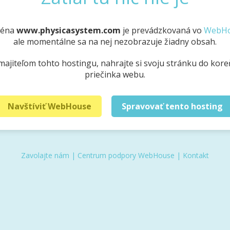
éna
www.physicasystem.com
je prevádzkovaná vo
WebH
ale momentálne sa na nej nezobrazuje žiadny obsah.
 majiteľom tohto hostingu, nahrajte si svoju stránku do kor
priečinka webu.
Navštíviť WebHouse
Spravovať tento hosting
Zavolajte nám
|
Centrum podpory WebHouse
|
Kontakt